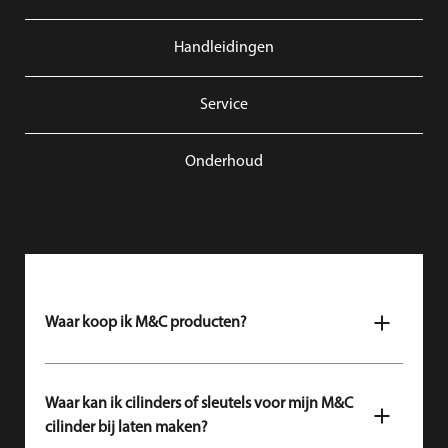
Handleidingen
Service
Onderhoud
Waar koop ik M&C producten?
M&C sleutels en cilinders zijn te koop bij een M&C
dealer. Kijk
hier om je dichtbijzijnste M&C dealer te
Waar kan ik cilinders of sleutels voor mijn M&C
vinden
.
cilinder bij laten maken?