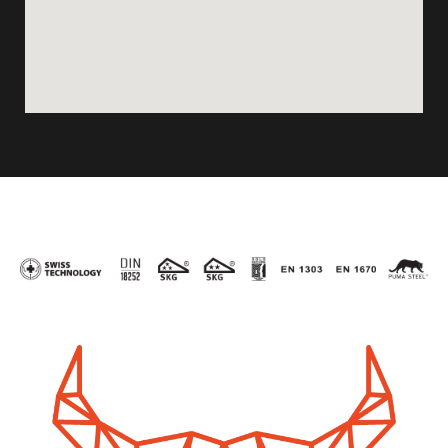
Het Bornemse Leestje
Boomstraat 20
2880
Bornem
Belgium
+3232966317
www.hetbornemseleestje.be
Hieltje Bv
Grotesteenweg 355A
2600
Berchem - Antwerpen
Belgium
+3233531866
www.hieltje-wijnegem.be
Slotenmaker Luc