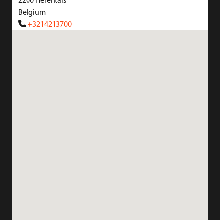
2200
Herentals
Belgium
+3214213700
www.blok.be
Kaufmans
Lange Kievitstraat 75
2018
Antwerpen
Belgium
+3232085625
kaufmans.be
Antwerp-Security Bv
Durletstraat 49
2018
Antwerpen
Belgium
+3232161640
www.antwerp-security.be