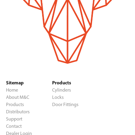
Provinciale Steenweg 52
2627
Schelle
Belgium
+3238872011
www.lucsleutelschoenmakerschelle.be/
Decabooter Sleutels
Loodwitstraat 16
8500
Kortrijk
Belgium
+3256219752
Sitemap
Products
www.slotenmaker.com
Home
Cylinders
About M&C
Locks
Holvoet Bv
Products
Door Fittings
Distributors
Oudenaardsesteenweg 269
Support
8500
Kortrijk
Contact
Belgium
Dealer Login