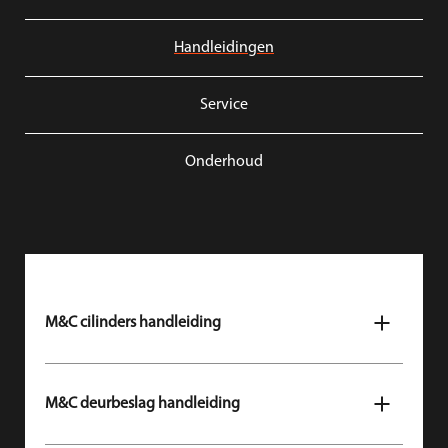
Handleidingen
Service
Onderhoud
M&C cilinders handleiding
Bekijk hier de installatiehandleiding
voor de M&C
cilinders: Matrix**, Matrix*** en Cobra.
M&C deurbeslag handleiding
Bekijk hier de montagehandleiding
voor M&C